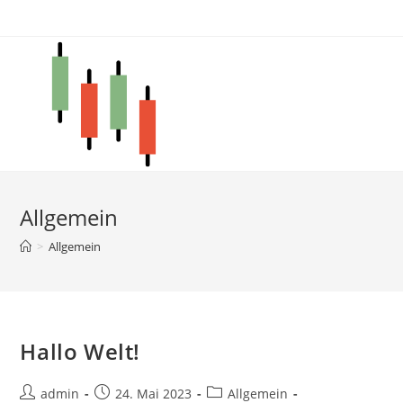
Zum
Inhalt
springen
Allgemein
>
Allgemein
Hallo Welt!
Beitrags-
Beitrag
Beitrags-
admin
24. Mai 2023
Allgemein